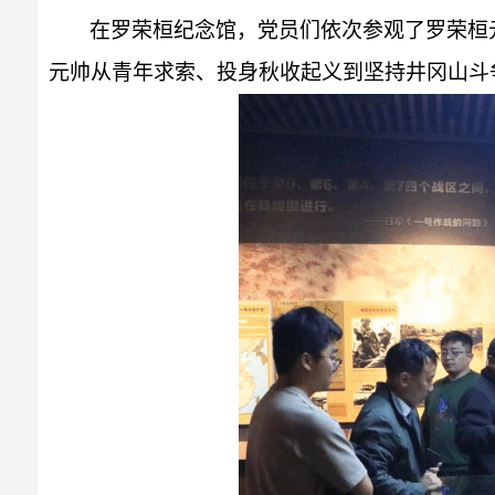
在罗荣桓纪念馆，党员们依次参观了罗荣桓
元帅从青年求索、投身秋收起义到坚持井冈山斗