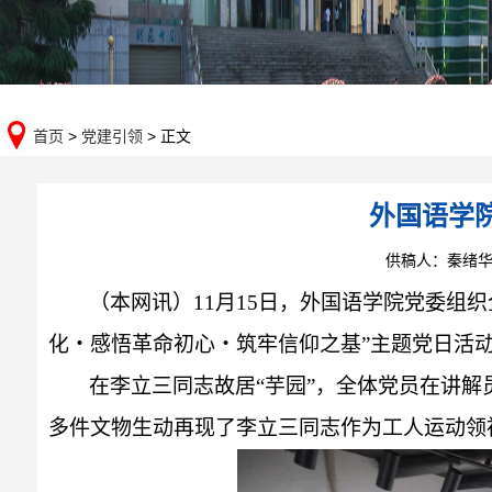
首页
>
党建引领
> 正文
外国语学
供稿人：秦绪华
（本网讯）
11月15日，外国语学院党委组
化・感悟革命初心・筑牢信仰之基”主题党日活
在李立三同志故居
“芋园”，全体党员在讲解
多件文物生动再现了李立三同志作为工人运动领